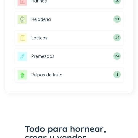
Harinas
10
Heladería
11
Lacteos
14
Premezclas
24
Pulpas de fruta
1
Todo para hornear,
crear y vender