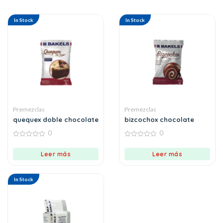
In Stock
In Stock
Premezclas
Premezclas
quequex doble chocolate
bizcochox chocolate
0
0
0
0
out
out
Leer más
Leer más
of
of
5
5
In Stock