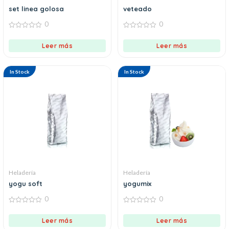
set linea golosa
veteado
0
0
0
0
out
out
Leer más
Leer más
of
of
5
5
In Stock
In Stock
Heladería
Heladería
yogu soft
yogumix
0
0
0
0
out
out
Leer más
Leer más
of
of
5
5