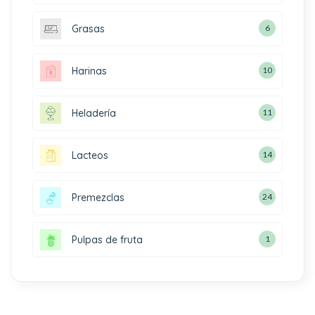
Grasas
6
Harinas
10
Heladería
11
Lacteos
14
Premezclas
24
Pulpas de fruta
1