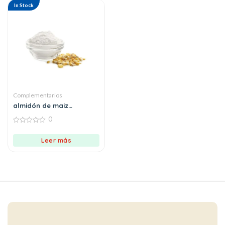
In Stock
Complementarios
almidón de maiz
(maicena)
0
0
out
Leer más
of
5