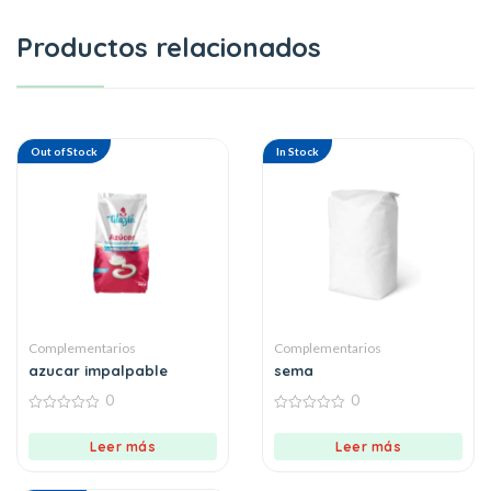
Productos relacionados
Out of Stock
In Stock
Complementarios
Complementarios
azucar impalpable
sema
0
0
0
0
out
out
Leer más
Leer más
of
of
5
5